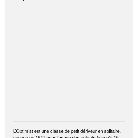
L’Optimist est une classe de petit dériveur en solitaire,
conçue en 1947 pour l’usage des enfants (jusqu’à 15