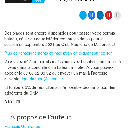
Non
C
C
C
C
C
l
l
l
l
l
i
i
i
i
i
q
q
q
q
q
u
u
u
u
u
e
e
e
e
e
Des places sont encore disponibles pour passer votre permis
z
z
z
z
r
bateau, côtier ou eaux intérieures (ou les deux) pour la
p
p
p
p
p
o
o
o
o
o
session de septembre 2021 au Club Nautique de Mazerolles!
u
u
u
u
u
r
r
r
r
r
p
p
p
p
i
Plus de renseignements et inscription en cliquant sur ce lien.
a
a
a
a
m
r
r
r
r
p
Vous avez déjà un permis mais vous avez besoin d’une remise à
t
t
t
t
r
a
a
a
a
i
niveau dans la conduite d’un bateau à moteur? vous pouvez
g
g
g
g
m
appeler le 07 66 52 96 32 ou envoyer un mail à l’adresse
e
e
e
e
e
r
r
r
r
r
suivante:
fgourlaouen@cnmaz.fr
s
s
s
s
(
u
u
u
u
o
r
r
r
r
u
Et toujours 5% de réduction sur l’ensemble des tarifs pour les
T
F
L
P
v
adhérents du CNM!
w
a
i
i
r
i
c
n
n
e
t
e
k
t
d
A bientôt!
t
b
e
e
a
e
o
d
r
n
r
o
I
e
s
(
k
n
s
u
À propos de l’auteur
o
(
(
t
n
u
o
o
(
e
v
u
u
o
n
François Gourlaouen
r
v
v
u
o