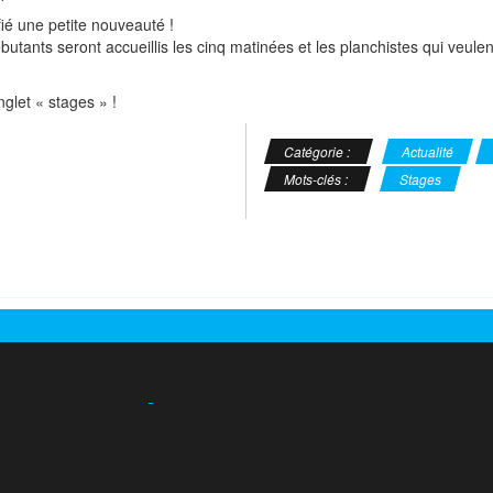
ié une petite nouveauté !
utants seront accueillis les cinq matinées et les planchistes qui veulent
nglet « stages » !
Catégorie :
Actualité
Mots-clés :
Stages