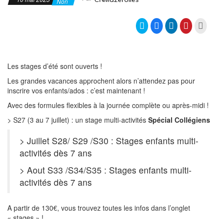
Non
C
C
C
C
C
l
l
l
l
l
i
i
i
i
i
q
q
q
q
q
u
u
u
u
u
e
e
e
e
e
z
z
z
z
r
Les stages d’été sont ouverts !
p
p
p
p
p
o
o
o
o
o
u
u
u
u
u
Les grandes vacances approchent alors n’attendez pas pour
r
r
r
r
r
p
p
p
p
i
inscrire vos enfants/ados : c’est maintenant !
a
a
a
a
m
r
r
r
r
p
Avec des formules flexibles à la journée complète ou après-midi !
t
t
t
t
r
a
a
a
a
i
g
g
g
g
m
> S27 (3 au 7 juillet) : un stage multi-activités
Spécial Collégiens
e
e
e
e
e
r
r
r
r
r
s
s
s
s
(
> Juillet S28/ S29 /S30 : Stages enfants multi-
u
u
u
u
o
r
r
r
r
u
activités dès 7 ans
T
F
L
P
v
w
a
i
i
r
i
c
n
n
e
> Aout S33 /S34/S35 : Stages enfants multi-
t
e
k
t
d
t
b
e
e
a
activités dès 7 ans
e
o
d
r
n
r
o
I
e
s
(
k
n
s
u
o
(
(
t
n
u
o
o
(
e
A partir de 130€, vous trouvez toutes les infos dans l’onglet
v
u
u
o
n
« stages » !
r
v
v
u
o