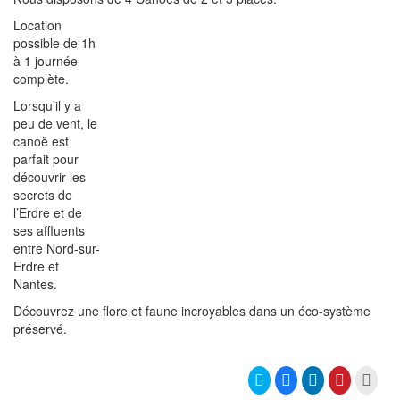
Location
possible de 1h
à 1 journée
complète.
Lorsqu’il y a
peu de vent, le
canoë est
parfait pour
découvrir les
secrets de
l’Erdre et de
ses affluents
entre Nord-sur-
Erdre et
Nantes.
Découvrez une flore et faune incroyables dans un éco-système
préservé.
C
C
C
C
C
l
l
l
l
l
i
i
i
i
i