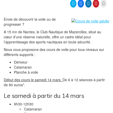
C
C
C
C
C
l
l
l
l
l
i
i
i
i
i
q
q
q
q
q
u
u
u
u
u
e
e
e
e
e
Envie de découvrir la voile ou de
z
z
z
z
r
progresser ?
p
p
p
p
p
o
o
o
o
o
u
u
u
u
u
A 15 mn de Nantes, le Club Nautique de Mazerolles, situé au
r
r
r
r
r
p
p
p
p
i
cœur d’une réserve naturelle, offre un cadre idéal pour
a
a
a
a
m
l’apprentissage des sports nautiques en toute sécurité.
r
r
r
r
p
t
t
t
t
r
a
a
a
a
i
Nous vous proposons des cours de voile pour tous niveaux sur
g
g
g
g
m
différents supports :
e
e
e
e
e
r
r
r
r
r
s
s
s
s
(
Dériveur
u
u
u
u
o
r
r
r
r
u
Catamaran
T
F
L
P
v
Planche à voile
w
a
i
i
r
i
c
n
n
e
t
e
k
t
d
Début des cours le samedi 14 mars.
De 6 à 12 séances à partir
t
b
e
e
a
de 80 euros*.
e
o
d
r
n
r
o
I
e
s
(
k
n
s
u
o
(
(
t
n
Le samedi à partir du 14 mars
u
o
o
(
e
v
u
u
o
n
r
v
v
u
o
9h30-12h30
e
r
r
v
u
Catamaran
d
e
e
r
v
a
d
d
e
e