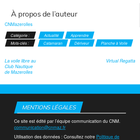
À propos de l’auteur
CNMazerolles
Catégorie :
Actualité
Apprendre
Mots-clés :
Catamaran
Dériveur
Planche à Voile
La voile libre au
Virtual Regatta
Club Nautique
de Mazerolles
MENTIONS LÉGALES
Ce site est édité par l’équipe communication du CNM.
communication@cnmaz.fr
Utilisation des données : Consultez notre
Politique de