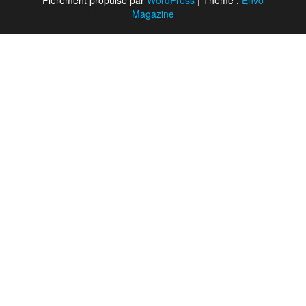
Fièrement propulsé par
WordPress
|
Thème :
Envo
Magazine