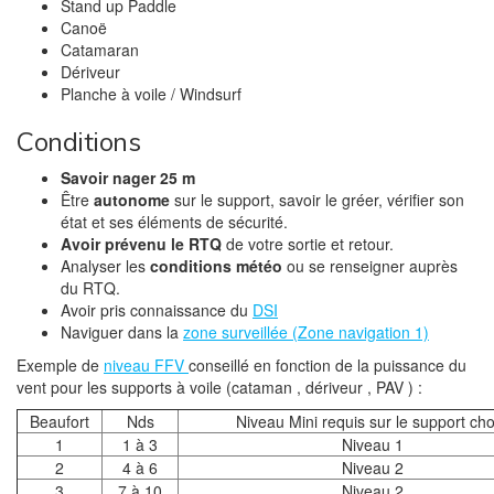
Stand up Paddle
e
r
r
v
u
d
e
e
r
v
Canoë
a
d
d
e
e
Catamaran
n
a
a
d
l
s
n
n
a
l
Dériveur
u
s
s
n
e
n
u
u
s
f
Planche à voile / Windsurf
e
n
n
u
e
n
e
e
n
n
o
n
n
e
ê
Conditions
u
o
o
n
t
v
u
u
o
r
e
v
v
u
e
Savoir nager 25 m
l
e
e
v
)
l
l
l
e
Être
autonome
sur le support, savoir le gréer, vérifier son
e
l
l
l
état et ses éléments de sécurité.
f
e
e
l
e
f
f
e
Avoir prévenu le RTQ
de votre sortie et retour.
n
e
e
f
ê
n
n
e
Analyser les
conditions météo
ou se renseigner auprès
t
ê
ê
n
du RTQ.
r
t
t
ê
e
r
r
t
Avoir pris connaissance du
DSI
)
e
e
r
)
)
e
Naviguer dans la
zone surveillée (Zone navigation 1)
)
Exemple de
niveau FFV
conseillé en fonction de la puissance du
vent pour les supports à voile (cataman , dériveur , PAV ) :
Beaufort
Nds
Niveau Mini requis sur le support cho
1
1 à 3
Niveau 1
2
4 à 6
Niveau 2
3
7 à 10
Niveau 2